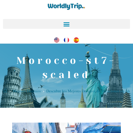
Morocco-st7-
scaled
>
Mejores Destinos
>
Descubre los Mejores Destinos de Vacaciones en Áfri