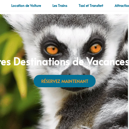
Location de Voiture
Les Trains
Taxi et Transfert
Attractio
ures Destinations de Vacances
RÉSERVEZ MAINTENANT