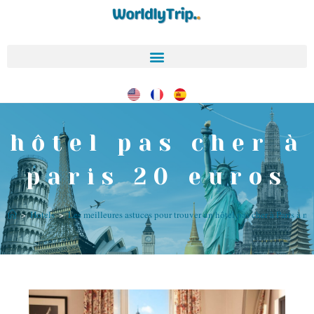
hôtel pas cher à
paris 20 euros
>
Hotels
>
Les meilleures astuces pour trouver un hôtel pas cher à Paris à m